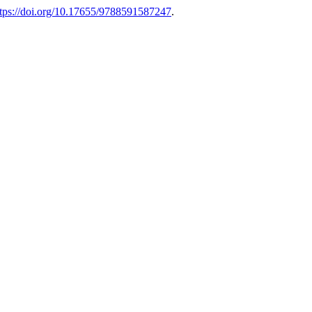
ttps://doi.org/10.17655/9788591587247
.