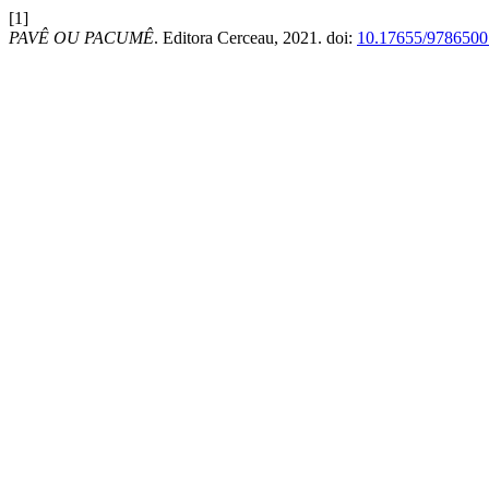
[1]
PAVÊ OU PACUMÊ
. Editora Cerceau, 2021. doi:
10.17655/978650