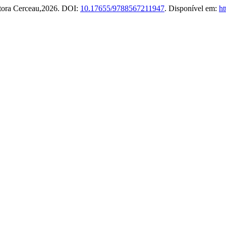
Editora Cerceau,2026. DOI:
10.17655/9788567211947
. Disponível em:
ht