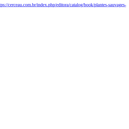
tps://cerceau.com.br/index.php/editora/catalog/book/plantes-sauvages-